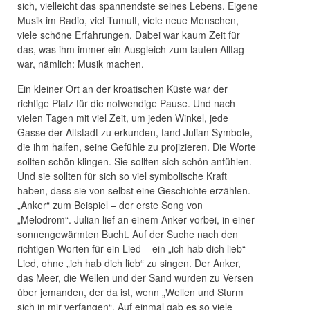
sich, vielleicht das spannendste seines Lebens. Eigene
Musik im Radio, viel Tumult, viele neue Menschen,
viele schöne Erfahrungen. Dabei war kaum Zeit für
das, was ihm immer ein Ausgleich zum lauten Alltag
war, nämlich: Musik machen.
Ein kleiner Ort an der kroatischen Küste war der
richtige Platz für die notwendige Pause. Und nach
vielen Tagen mit viel Zeit, um jeden Winkel, jede
Gasse der Altstadt zu erkunden, fand Julian Symbole,
die ihm halfen, seine Gefühle zu projizieren. Die Worte
sollten schön klingen. Sie sollten sich schön anfühlen.
Und sie sollten für sich so viel symbolische Kraft
haben, dass sie von selbst eine Geschichte erzählen.
„Anker“ zum Beispiel – der erste Song von
„Melodrom“. Julian lief an einem Anker vorbei, in einer
sonnengewärmten Bucht. Auf der Suche nach den
richtigen Worten für ein Lied – ein „ich hab dich lieb“-
Lied, ohne „ich hab dich lieb“ zu singen. Der Anker,
das Meer, die Wellen und der Sand wurden zu Versen
über jemanden, der da ist, wenn „Wellen und Sturm
sich in mir verfangen“. Auf einmal gab es so viele