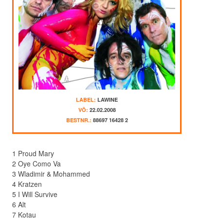
LABEL:
LAWINE
VÖ:
22.02.2008
BESTNR.:
88697 16428 2
1 Proud Mary
2 Oye Como Va
3 Wladimir & Mohammed
4 Kratzen
5 I Will Survive
6 Alt
7 Kotau