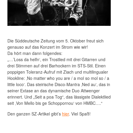
Die Süddeutsche Zeitung vom 5. Oktober freut sich
genauso auf das Konzert im Strom wie wir!
Da hört man dann folgendes:
„…’Loss da helfn‘, ein Trostlied mit drei Gitarren und
drei Stimmen auf drei Barhockern im STS-Stil. Einen
poppigen Toleranz-Aufruf mit Ziach und multilingualer
Hookline: ‚No matter who you are / a mol so mol so / a
little loco‘. Das steirische Disco-Mantra ‚Ned au‘, das in
seiner Extase an das dynamische Duo Attwenger
erinnert. Und „Seit a poa Tog“, das lässigste Dialektlied
seit ‚Von Mello bis ge Schoppornou‘ von HMBC….“
Den ganzen SZ-Artikel gibt’s
hier
. Viel Spaß!