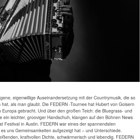
ne, eigenwillige Auseinandersetzung mit der Countrymusik, die so
n hat, als man glaubt. Die FEDERN -Tournee hat Hubert von Goisern
h Europa gebracht. Und über den großen Teich: die Bluegrass- und
ie ein leichter, grooviger Handschuh, klangen auf den Bühnen News
st Festival in Austin. FEDERN war eines der spannendsten
l es uns Gemeinsamkeiten aufgezeigt hat – und Unterschiede.
treißenden, kraftvollen Dichte, schwärmerisch und lebendig. FEDERN