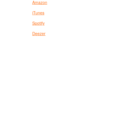
Amazon
iTunes
Spotify
Deezer